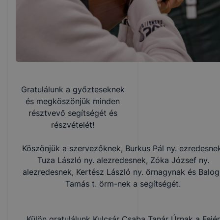
Gratulálunk a győzteseknek
és megköszönjük minden
résztvevő segítségét és
részvételét!
Köszönjük a szervezőknek, Burkus Pál ny. ezredesne
Tuza László ny. alezredesnek, Zóka József ny.
alezredesnek, Kertész László ny. őrnagynak és Balog
Tamás t. örm-nek a segítségét.
Külön gratulálunk Kulcsár Csaba Tanár Úrnak a Fejér