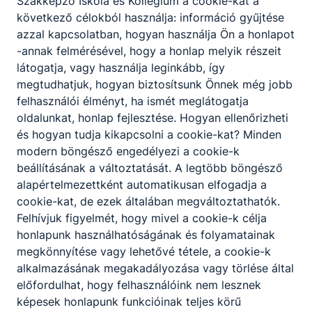
Szakképző Iskola és Kollégium a cookie-kat a
következő célokból használja: információ gyűjtése
azzal kapcsolatban, hogyan használja Ön a honlapot
-annak felmérésével, hogy a honlap melyik részeit
látogatja, vagy használja leginkább, így
megtudhatjuk, hogyan biztosítsunk Önnek még jobb
felhasználói élményt, ha ismét meglátogatja
oldalunkat, honlap fejlesztése. Hogyan ellenőrizheti
Javító vizsgák
és hogyan tudja kikapcsolni a cookie-kat? Minden
modern böngésző engedélyezi a cookie-k
-
beállításának a változtatását. A legtöbb böngésző
2026. jún. 15.
admin
alapértelmezettként automatikusan elfogadja a
cookie-kat, de ezek általában megváltoztathatók.
Felhívjuk figyelmét, hogy mivel a cookie-k célja
honlapunk használhatóságának és folyamatainak
megkönnyítése vagy lehetővé tétele, a cookie-k
alkalmazásának megakadályozása vagy törlése által
előfordulhat, hogy felhasználóink nem lesznek
képesek honlapunk funkcióinak teljes körű