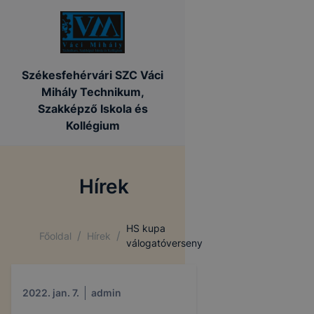
Székesfehérvári SZC Váci
Mihály Technikum,
Szakképző Iskola és
Kollégium
Hírek
HS kupa
/
/
Főoldal
Hírek
válogatóverseny
2022. jan. 7.
admin