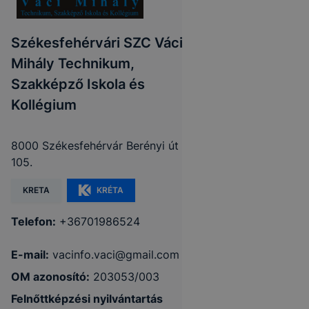
Székesfehérvári SZC Váci
Mihály Technikum,
Szakképző Iskola és
Kollégium
8000 Székesfehérvár Berényi út
105.
KRETA
KRÉTA
Telefon:
+36701986524
E-mail:
vacinfo.vaci@gmail.com
OM azonosító:
203053/003
Felnőttképzési nyilvántartás