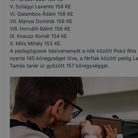
V. Szilágyi Levente 158 KE
VI. Galambos Ádám 158 KE
VII. Marosi Dominik 156 KE
VIII. Horváth Bálint 156 KE
IX. Knausz Kornél 154 KE
X. Milis Mihály 153 KE.
A pedagógusok háziversenyét a nők között Pokó Rita 
nyerte 145 köregységet lőve, a férfiak között pedig L
Tamás tanár úr győzött 157 köregységgel.