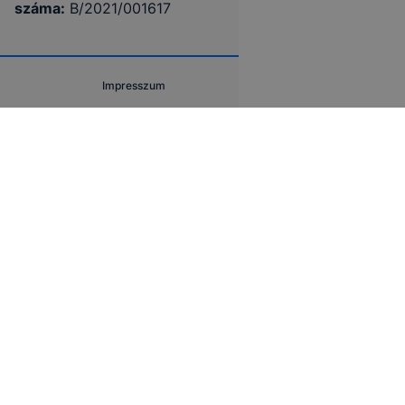
száma:
B/2021/001617
Impresszum