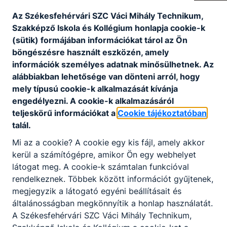
Az Székesfehérvári SZC Váci Mihály Technikum,
Szakképző Iskola és Kollégium honlapja cookie-k
(sütik) formájában információkat tárol az Ön
böngészésre használt eszközén, amely
információk személyes adatnak minősülhetnek. Az
alábbiakban lehetősége van dönteni arról, hogy
mely típusú cookie-k alkalmazását kívánja
engedélyezni. A cookie-k alkalmazásáról
teljeskörű információkat a
Cookie tájékoztatóban
Ügyfélfogadási rend
talál.
Mi az a cookie? A cookie egy kis fájl, amely akkor
-
kerül a számítógépre, amikor Ön egy webhelyet
2026. aug. 2.
admin
látogat meg. A cookie-k számtalan funkcióval
rendelkeznek. Többek között információt gyűjtenek,
megjegyzik a látogató egyéni beállításait és
általánosságban megkönnyítik a honlap használatát.
A Székesfehérvári SZC Váci Mihály Technikum,