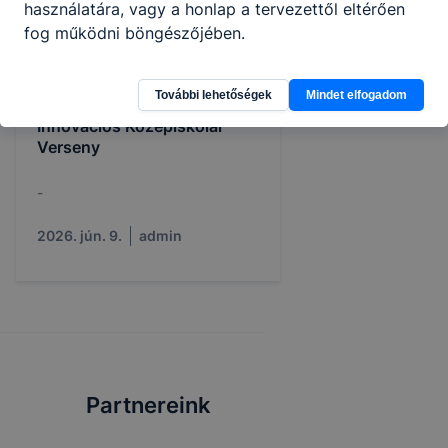
használatára, vagy a honlap a tervezettől eltérően
fog működni böngészőjében.
További lehetőségek
Mindet elfogadom
Bejczy Antal Műszaki
Innovációs Középiskolai
Verseny
-
2026. jún. 9.
admin
Partnereink