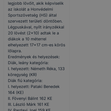
legjobb lövőit, akik képviselik
az iskolát a Honvédelmi
Sportszövetség (HS) által
szervezett területi döntőben.
Légpuskával, nyílt irányzékkal
20 lövést (2x10) adtak le a
diákok a 10 méterrel
elhelyezett 17x17 cm-es körös
lőlapra.
Eredmények és helyezések:
Diák, leány kategória:
I. helyezett: Németh Réka, 133
köregység (KR)
Diák fiú kategória:
I. helyezett: Pataki Benedek
164 (KE)
II. Fövenyi Bálint 162 KE
III. László Márk 161 KE
IV. Pardavi Joel 159 KE