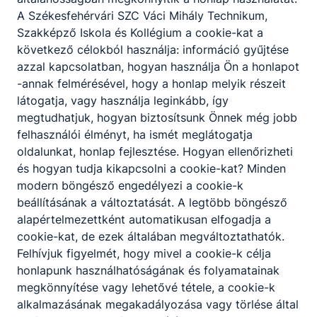
A Székesfehérvári SZC Váci Mihály Technikum,
Szakképző Iskola és Kollégium a cookie-kat a
következő célokból használja: információ gyűjtése
Partnereink
azzal kapcsolatban, hogyan használja Ön a honlapot
-annak felmérésével, hogy a honlap melyik részeit
látogatja, vagy használja leginkább, így
megtudhatjuk, hogyan biztosítsunk Önnek még jobb
felhasználói élményt, ha ismét meglátogatja
oldalunkat, honlap fejlesztése. Hogyan ellenőrizheti
és hogyan tudja kikapcsolni a cookie-kat? Minden
modern böngésző engedélyezi a cookie-k
beállításának a változtatását. A legtöbb böngésző
alapértelmezettként automatikusan elfogadja a
cookie-kat, de ezek általában megváltoztathatók.
Felhívjuk figyelmét, hogy mivel a cookie-k célja
honlapunk használhatóságának és folyamatainak
megkönnyítése vagy lehetővé tétele, a cookie-k
alkalmazásának megakadályozása vagy törlése által