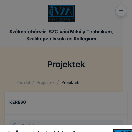
Székesfehérvári SZC Váci Mihály Technikum,
Szakképző Iskola és Kollégium
Projektek
/
/
Főoldal
Projektek
Projektek
KERESŐ