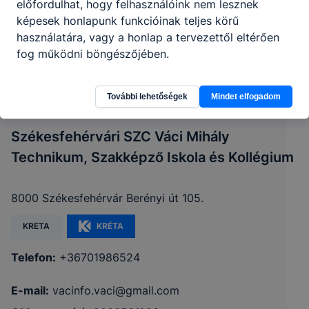
előfordulhat, hogy felhasználóink nem lesznek
képesek honlapunk funkcióinak teljes körű
használatára, vagy a honlap a tervezettől eltérően
fog működni böngészőjében.
További lehetőségek
Mindet elfogadom
Székesfehérvári SZC Váci Mihály
Technikum, Szakképző Iskola és Kollégium
8000 Székesfehérvár Berényi út 105.
KRETA
KRÉTA
Telefon:
+36701986524
E-mail:
vacinfo.vaci@gmail.com