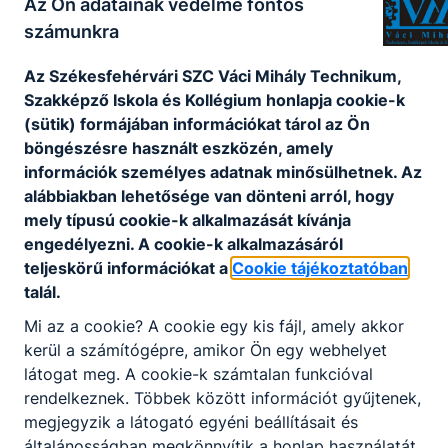
Az Ön adatainak védelme fontos
számunkra
Az Székesfehérvári SZC Váci Mihály Technikum,
Projektek
Szakképző Iskola és Kollégium honlapja cookie-k
(sütik) formájában információkat tárol az Ön
böngészésre használt eszközén, amely
Széchenyi 2020 projektek
információk személyes adatnak minősülhetnek. Az
alábbiakban lehetősége van dönteni arról, hogy
mely típusú cookie-k alkalmazását kívánja
engedélyezni. A cookie-k alkalmazásáról
Nincs találat
teljeskörű információkat a
Cookie tájékoztatóban
talál.
Mi az a cookie? A cookie egy kis fájl, amely akkor
kerül a számítógépre, amikor Ön egy webhelyet
látogat meg. A cookie-k számtalan funkcióval
rendelkeznek. Többek között információt gyűjtenek,
megjegyzik a látogató egyéni beállításait és
általánosságban megkönnyítik a honlap használatát.