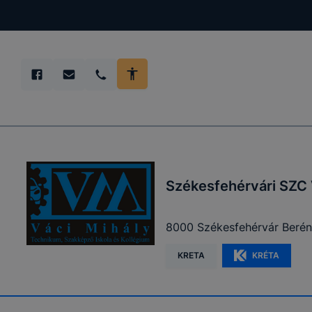
teljes körű
böngészőjé
Székesfehérvári SZC 
8000 Székesfehérvár Berény
KRETA
KRÉTA