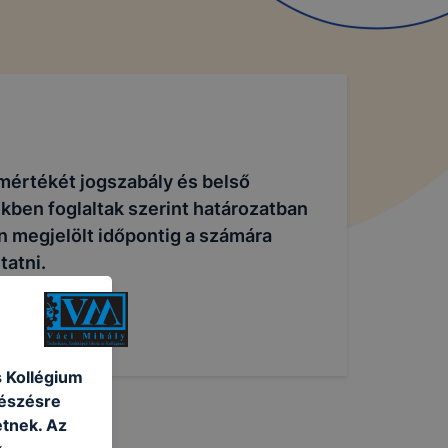
k mértékét jogszabály és belső
kben foglaltak szerint határozatban
ban megjelölt időpontig a számára
tatni.
s Kollégium
gészésre
tnek. Az