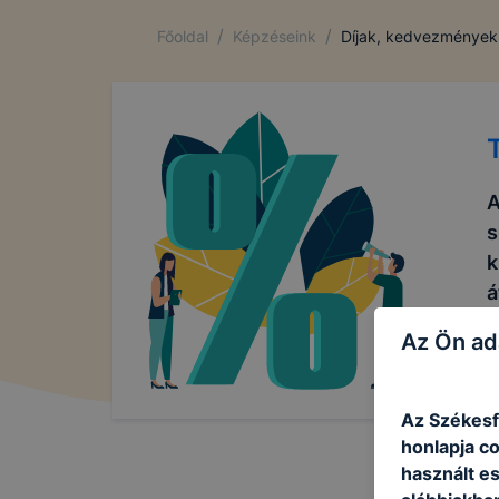
/
/
Főoldal
Képzéseink
Díjak, kedvezmények
A
s
k
á
Az Ön ad
Az Székesf
honlapja c
használt e