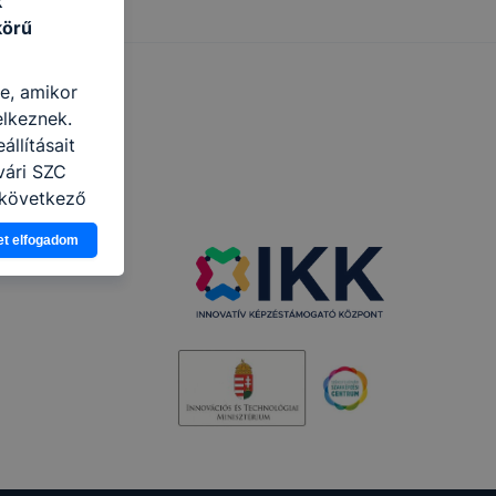
k
körű
re, amikor
elkeznek.
llításait
vári SZC
 következő
asználja Ön
et elfogadom
a, vagy
g jobb
tése.
en modern
több
 de ezek
k célja
 lehetővé
kcióinak