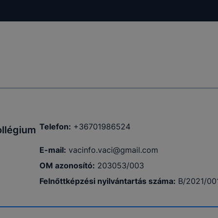
ödni
Telefon:
+36701986524
ollégium
E-mail:
vacinfo.vaci@gmail.com
OM azonosító:
203053/003
Felnőttképzési nyilvántartás száma:
B/2021/00