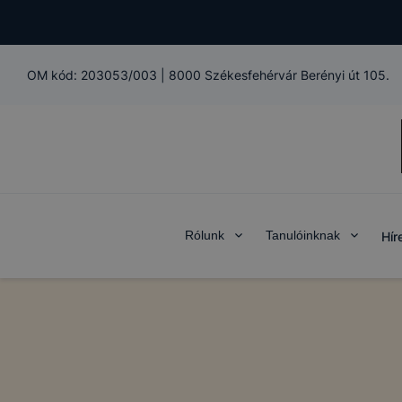
OM kód:
203053/003
|
8000 Székesfehérvár Berényi út 105.
Rólunk
Tanulóinknak
Hír