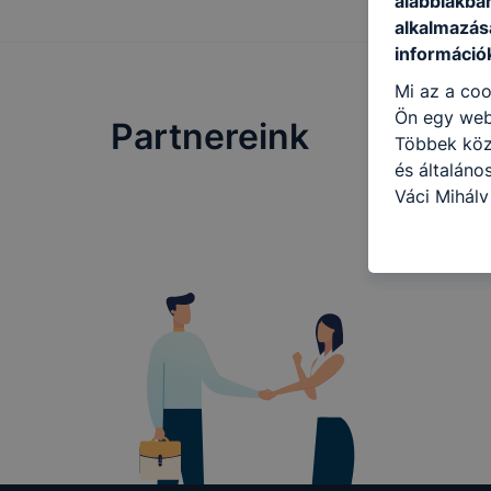
alábbiakba
alkalmazásá
információ
Mi az a coo
Ön egy web
Partnereink
Többek közö
és általáno
Váci Mihály
célokból ha
a honlapot 
használja l
felhasználó
Hogyan elle
böngésző en
böngésző a
általában m
honlapunk 
tétele, a c
előfordulha