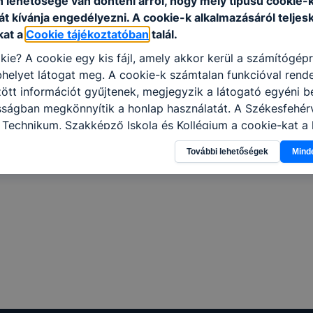
n lehetősége van dönteni arról, hogy mely típusú cookie-
t kívánja engedélyezni. A cookie-k alkalmazásáról teljes
kat a
Cookie tájékoztatóban
talál.
kie? A cookie egy kis fájl, amely akkor kerül a számítógép
helyet látogat meg. A cookie-k számtalan funkcióval rend
tt információt gyűjtenek, megjegyzik a látogató egyéni beá
sságban megkönnyítik a honlap használatát. A Székesfehér
 Technikum, Szakképző Iskola és Kollégium a cookie-kat a
sználja: információ gyűjtése azzal kapcsolatban, hogyan h
További lehetőségek
Mind
-annak felmérésével, hogy a honlap melyik részeit látogatj
eginkább, így megtudhatjuk, hogyan biztosítsunk Önnek mé
i élményt, ha ismét meglátogatja oldalunkat, honlap fejlesz
nőrizheti és hogyan tudja kikapcsolni a cookie-kat? Mind
gedélyezi a cookie-k beállításának a változtatását. A leg
lapértelmezettként automatikusan elfogadja a cookie-kat,
egváltoztathatók. Felhívjuk figyelmét, hogy mivel a cookie-
használhatóságának és folyamatainak megkönnyítése vagy
ookie-k alkalmazásának megakadályozása vagy törlése által
t, hogy felhasználóink nem lesznek képesek honlapunk fun