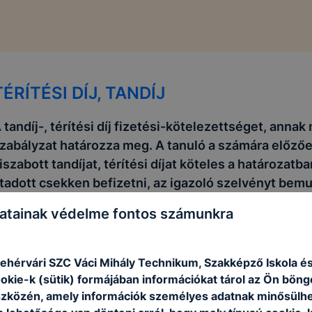
TÉRÍTÉSI DÍJ, TANDÍJ
 tandíj-, térítési díj fizetési-kötelezettséget, anna
zabályzat határozza meg. A tanuló a számára előzőe
iszabott tandíjat, térítési díjat köteles a határozat
tadott csekken befizetni, az igazoló szelvényt bemu
atainak védelme fontos számunkra
ehérvári SZC Váci Mihály Technikum, Szakképző Iskola é
ookie-k (sütik) formájában információkat tárol az Ön bön
szközén, amely információk személyes adatnak minősülhe