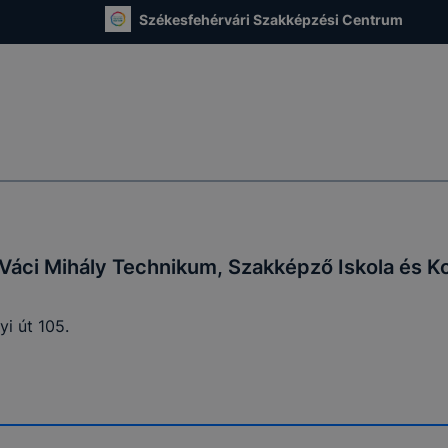
 használatára, vagy a honlap a tervezettől eltérően fog műk
Székesfehérvári Szakképzési Centrum
ben.
Váci Mihály Technikum, Szakképző Iskola és K
i út 105.