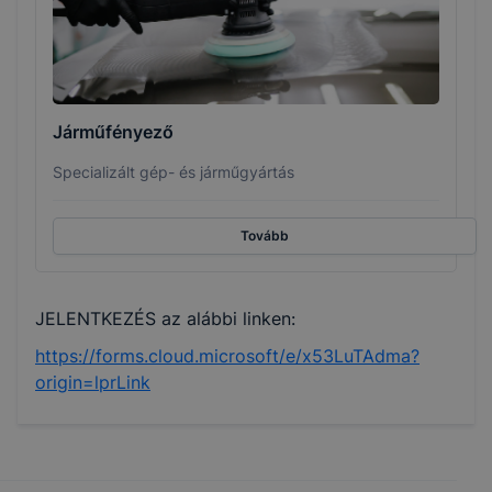
Járműfényező
Specializált gép- és járműgyártás
Tovább
JELENTKEZÉS az alábbi linken:
https://forms.cloud.microsoft/e/x53LuTAdma?
origin=lprLink