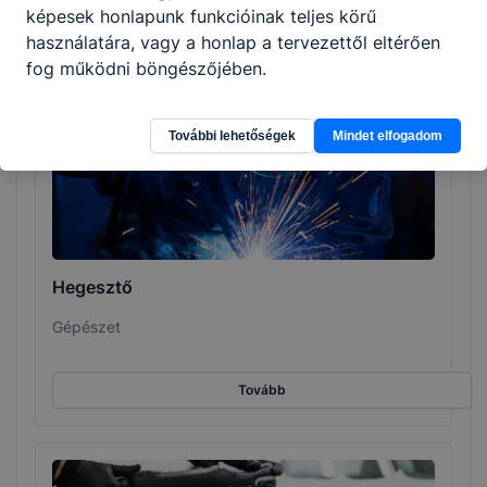
képesek honlapunk funkcióinak teljes körű
használatára, vagy a honlap a tervezettől eltérően
Tovább
fog működni böngészőjében.
További lehetőségek
Mindet elfogadom
Hegesztő
Gépészet
Tovább