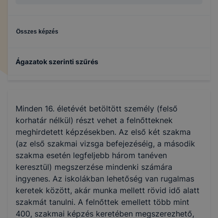
Összes képzés
Ágazatok szerinti szűrés
Gépészet
Minden 16. életévét betöltött személy (felső
Specializált gép- és járműgyártás
korhatár nélkül) részt vehet a felnőtteknek
meghirdetett képzésekben. Az első két szakma
(az első szakmai vizsga befejezéséig, a második
szakma esetén legfeljebb három tanéven
keresztül) megszerzése mindenki számára
ingyenes. Az iskolákban lehetőség van rugalmas
keretek között, akár munka mellett rövid idő alatt
szakmát tanulni. A felnőttek emellett több mint
400, szakmai képzés keretében megszerezhető,