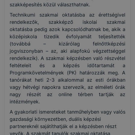
szakképesítés közül választhatnak.
Technikumi szakmai oktatásba az érettségivel
rendelkezők, szakképző iskolai szakmai
oktatásba pedig azok kapcsolódhatnak be, akik a
középiskola tizedik évfolyamát teljesítették
(továbbá – kizárólag felnőttképzési
jogviszonyban – az, aki alapfokú végzettséggel
rendelkezik). A szakmai képzésben való részvétel
feltételeit és a képzés időtartamát a
Programkövetelmények (PK) határozzák meg. A
tanórákat heti 2-3 alkalommal az esti órákban
vagy hétvégi napokra szervezik, az elméleti órák
nagy részét az online térben tartják az
intézmények.
A gyakorlati ismereteket tanműhelyben vagy valós
gazdasági környezetben, duális képzési
partnereknél sajátíthatják el a képzésben részt
vevők. A szakmát tanulók szakmai oktatása