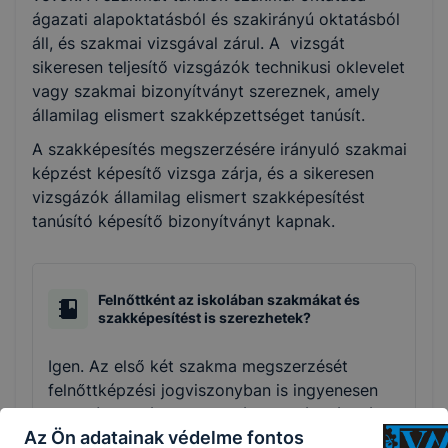
ágazati alapoktatásból és szakirányú oktatásból
áll, és szakmai vizsgával zárul. A vizsgát
sikeresen teljesítő vizsgázók technikusi oklevelet
vagy szakmai bizonyítványt szereznek, amely
államilag elismert szakképzettséget tanúsít.
A szakképesítés megszerzésére irányuló szakmai
képzést képesítő vizsga zárja, és a sikeresen
vizsgázók államilag elismert szakképesítést
tanúsító képesítő bizonyítványt kapnak.
Felnőttként az iskolában szakmákat és
szakképesítést is szerezhetek?
Igen. Az első két szakma megszerzését
felnőttképzési jogviszonyban is ingyenesen
biztosítja az állami szakképző intézmény és
Az Ön adatainak védelme fontos
az együttműködési megállapodással