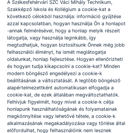
A Székesfehérvári SZC Váci Mihály Technikum,
egymástól, igazodva a Képzési és Kimeneteli
Szakképző Iskola és Kollégium a cookie-kat a
Követelményekben, szakképesítés esetén a
következő célokból használja: információ gyűjtése
Programkövetelményekben meghatározott
azzal kapcsolatban, hogyan használja Ön a honlapot
tartalmakhoz és a helyi igényekhez.
-annak felmérésével, hogy a honlap melyik részeit
látogatja, vagy használja leginkább, így
megtudhatjuk, hogyan biztosítsunk Önnek még jobb
felhasználói élményt, ha ismét meglátogatja
oldalunkat, honlap fejlesztése. Hogyan ellenőrizheti
Szakmák
és hogyan tudja kikapcsolni a cookie-kat? Minden
modern böngésző engedélyezi a cookie-k
beállításának a változtatását. A legtöbb böngésző
alapértelmezettként automatikusan elfogadja a
cookie-kat, de ezek általában megváltoztathatók.
Felhívjuk figyelmét, hogy mivel a cookie-k célja
honlapunk használhatóságának és folyamatainak
megkönnyítése vagy lehetővé tétele, a cookie-k
Gépi és CNC forgácsoló
alkalmazásának megakadályozása vagy törlése által
előfordulhat, hogy felhasználóink nem lesznek
Gépészet