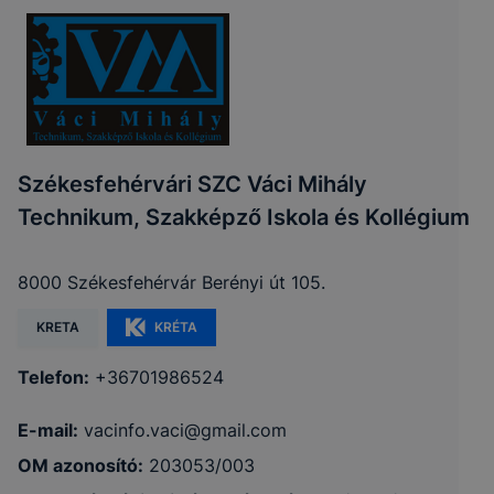
Székesfehérvári SZC Váci Mihály
Technikum, Szakképző Iskola és Kollégium
8000 Székesfehérvár Berényi út 105.
KRETA
KRÉTA
Telefon:
+36701986524
E-mail:
vacinfo.vaci@gmail.com
OM azonosító:
203053/003