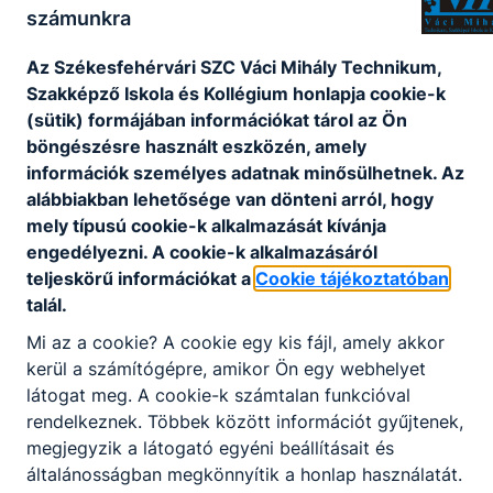
rendelkező nem állami szakképző intézmény
számunkra
annak, aki a szakképzésben ingyenes
Az Székesfehérvári SZC Váci Mihály Technikum,
részvételre jogosult. Ingyenes képzéseinken
Szakképző Iskola és Kollégium honlapja cookie-k
az első képesítő vizsga letételéig
(sütik) formájában információkat tárol az Ön
térítésmentesen tanulhatnak azok, akik még
böngészésre használt eszközén, amely
nem rendelkeznek az új szakképzési
információk személyes adatnak minősülhetnek. Az
rendszerben szerzett szakképesítéssel
alábbiakban lehetősége van dönteni arról, hogy
mely típusú cookie-k alkalmazását kívánja
engedélyezni. A cookie-k alkalmazásáról
teljeskörű információkat a
Cookie tájékoztatóban
Munka mellett is tudok szakmát vagy
talál.
államilag elismert szakképesítést szerezni?
Mi az a cookie? A cookie egy kis fájl, amely akkor
Az iskolák a felnőttek számára mind a
kerül a számítógépre, amikor Ön egy webhelyet
szakmai oktatást, mind a szakmai képzést
látogat meg. A cookie-k számtalan funkcióval
rugalmasan, akár munka mellett, rövid idő
rendelkeznek. Többek között információt gyűjtenek,
alatt szervezik meg, gyakran az esti órákban,
megjegyzik a látogató egyéni beállításait és
akár hétvégén is. Az egyes intézmények
általánosságban megkönnyítik a honlap használatát.
képzési programja sokszor ezért is tér el