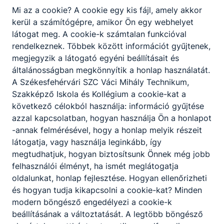
Gépjármű mechatronikai
Mi az a cookie? A cookie egy kis fájl, amely akkor
technikus képzés
kerül a számítógépre, amikor Ön egy webhelyet
látogat meg. A cookie-k számtalan funkcióval
-
rendelkeznek. Többek között információt gyűjtenek,
megjegyzik a látogató egyéni beállításait és
2026. máj. 6.
admin
általánosságban megkönnyítik a honlap használatát.
A Székesfehérvári SZC Váci Mihály Technikum,
Szakképző Iskola és Kollégium a cookie-kat a
következő célokból használja: információ gyűjtése
azzal kapcsolatban, hogyan használja Ön a honlapot
-annak felmérésével, hogy a honlap melyik részeit
látogatja, vagy használja leginkább, így
Partnereink
megtudhatjuk, hogyan biztosítsunk Önnek még jobb
felhasználói élményt, ha ismét meglátogatja
oldalunkat, honlap fejlesztése. Hogyan ellenőrizheti
és hogyan tudja kikapcsolni a cookie-kat? Minden
modern böngésző engedélyezi a cookie-k
beállításának a változtatását. A legtöbb böngésző