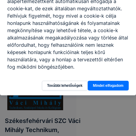
alapértelmezettként automatikusan elfogadja a
cookie-kat, de ezek általában megváltoztathatók.
Felhívjuk figyelmét, hogy mivel a cookie-k célja
honlapunk használhatóságának és folyamatainak
megkönnyítése vagy lehetővé tétele, a cookie-k
alkalmazásának megakadályozása vagy törlése által
előfordulhat, hogy felhasználóink nem lesznek
képesek honlapunk funkcióinak teljes körű
használatára, vagy a honlap a tervezettől eltérően
fog működni böngészőjében.
További lehetőségek
Mindet elfogadom
Székesfehérvári SZC Váci
Mihály Technikum,