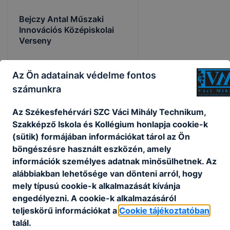
Bejczy Antal Műszaki
Innovációs Középiskolai
Verseny
-
Az Ön adatainak védelme fontos
2026. jún. 9.
admin
számunkra
Az Székesfehérvári SZC Váci Mihály Technikum,
Szakképző Iskola és Kollégium honlapja cookie-k
(sütik) formájában információkat tárol az Ön
böngészésre használt eszközén, amely
információk személyes adatnak minősülhetnek. Az
alábbiakban lehetősége van dönteni arról, hogy
mely típusú cookie-k alkalmazását kívánja
engedélyezni. A cookie-k alkalmazásáról
teljeskörű információkat a
Cookie tájékoztatóban
talál.