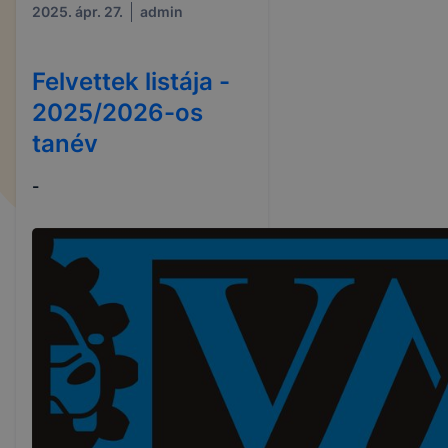
2025. ápr. 27.
admin
Felvettek listája -
2025/2026-os
tanév
-