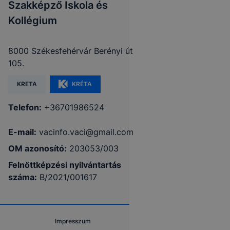
Szakképző Iskola és
Kollégium
8000 Székesfehérvár Berényi út
105.
KRETA
KRÉTA
Telefon:
+36701986524
E-mail:
vacinfo.vaci@gmail.com
OM azonosító:
203053/003
Felnőttképzési nyilvántartás
száma:
B/2021/001617
Impresszum