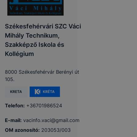
Székesfehérvári SZC Váci
Mihály Technikum,
Szakképző Iskola és
Kollégium
8000 Székesfehérvár Berényi út
105.
KRETA
KRÉTA
Telefon:
+36701986524
E-mail:
vacinfo.vaci@gmail.com
OM azonosító:
203053/003