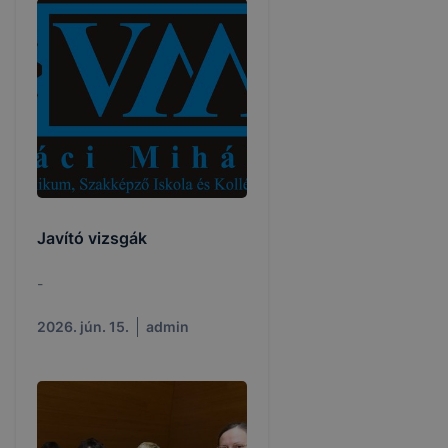
Javító vizsgák
-
2026. jún. 15.
admin