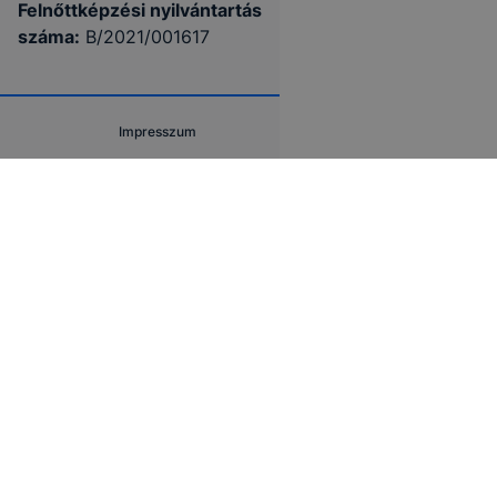
Felnőttképzési nyilvántartás
száma:
B/2021/001617
Impresszum