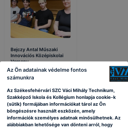
Bejczy Antal Műszaki
Innovációs Középiskolai
Verseny
Az Ön adatainak védelme fontos
-
számunkra
2026. jún. 9.
admin
Az Székesfehérvári SZC Váci Mihály Technikum,
Szakképző Iskola és Kollégium honlapja cookie-k
(sütik) formájában információkat tárol az Ön
böngészésre használt eszközén, amely
információk személyes adatnak minősülhetnek. Az
alábbiakban lehetősége van dönteni arról, hogy