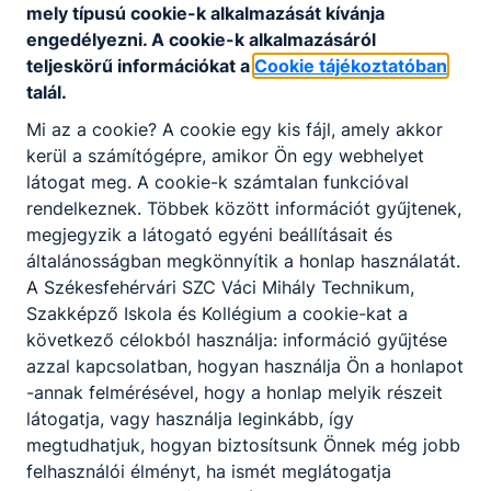
mely típusú cookie-k alkalmazását kívánja
engedélyezni. A cookie-k alkalmazásáról
teljeskörű információkat a
Cookie tájékoztatóban
talál.
Mi az a cookie? A cookie egy kis fájl, amely akkor
kerül a számítógépre, amikor Ön egy webhelyet
Gépjármű mechatronikai
látogat meg. A cookie-k számtalan funkcióval
technikus képzés
rendelkeznek. Többek között információt gyűjtenek,
megjegyzik a látogató egyéni beállításait és
-
általánosságban megkönnyítik a honlap használatát.
2026. máj. 6.
admin
A Székesfehérvári SZC Váci Mihály Technikum,
Szakképző Iskola és Kollégium a cookie-kat a
következő célokból használja: információ gyűjtése
azzal kapcsolatban, hogyan használja Ön a honlapot
-annak felmérésével, hogy a honlap melyik részeit
látogatja, vagy használja leginkább, így
megtudhatjuk, hogyan biztosítsunk Önnek még jobb
Partnereink
felhasználói élményt, ha ismét meglátogatja