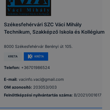
Székesfehérvári SZC Váci Mihály
Technikum, Szakképző Iskola és Kollégium
8000 Székesfehérvár Berényi út 105.
KRETA
KRÉTA
Telefon:
+36701986524
E-mail:
vacinfo.vaci@gmail.com
OM azonosító:
203053/003
Felnőttképzési nyilvántartás száma:
B/2021/001617