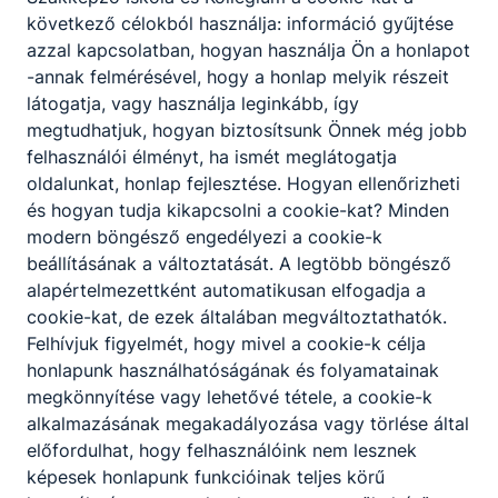
következő célokból használja: információ gyűjtése
azzal kapcsolatban, hogyan használja Ön a honlapot
-annak felmérésével, hogy a honlap melyik részeit
látogatja, vagy használja leginkább, így
megtudhatjuk, hogyan biztosítsunk Önnek még jobb
felhasználói élményt, ha ismét meglátogatja
oldalunkat, honlap fejlesztése. Hogyan ellenőrizheti
és hogyan tudja kikapcsolni a cookie-kat? Minden
modern böngésző engedélyezi a cookie-k
Javító vizsgák
beállításának a változtatását. A legtöbb böngésző
alapértelmezettként automatikusan elfogadja a
-
cookie-kat, de ezek általában megváltoztathatók.
Felhívjuk figyelmét, hogy mivel a cookie-k célja
2026. jún. 15.
admin
honlapunk használhatóságának és folyamatainak
megkönnyítése vagy lehetővé tétele, a cookie-k
alkalmazásának megakadályozása vagy törlése által
előfordulhat, hogy felhasználóink nem lesznek
képesek honlapunk funkcióinak teljes körű