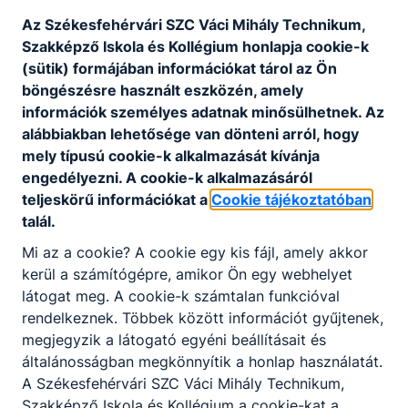
Az Székesfehérvári SZC Váci Mihály Technikum,
Szakképző Iskola és Kollégium honlapja cookie-k
(sütik) formájában információkat tárol az Ön
böngészésre használt eszközén, amely
információk személyes adatnak minősülhetnek. Az
alábbiakban lehetősége van dönteni arról, hogy
mely típusú cookie-k alkalmazását kívánja
engedélyezni. A cookie-k alkalmazásáról
teljeskörű információkat a
Cookie tájékoztatóban
talál.
Mi az a cookie? A cookie egy kis fájl, amely akkor
Ügyfélfogadási rend
kerül a számítógépre, amikor Ön egy webhelyet
látogat meg. A cookie-k számtalan funkcióval
-
rendelkeznek. Többek között információt gyűjtenek,
megjegyzik a látogató egyéni beállításait és
2026. aug. 2.
admin
általánosságban megkönnyítik a honlap használatát.
A Székesfehérvári SZC Váci Mihály Technikum,
Szakképző Iskola és Kollégium a cookie-kat a