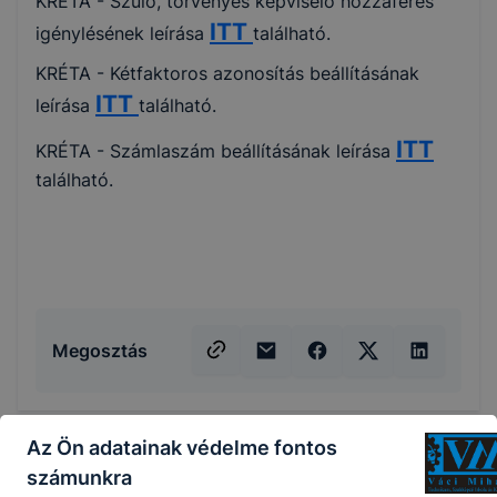
KRÉTA - Szülő, törvényes képviselő hozzáférés
ITT
igénylésének leírása
található.
KRÉTA - Kétfaktoros azonosítás beállításának
ITT
leírása
található.
ITT
KRÉTA - Számlaszám beállításának leírása
található.
Megosztás
Az Ön adatainak védelme fontos
számunkra
KAPCSOLÓDÓ HÍREK