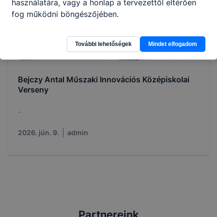
használatára, vagy a honlap a tervezettől eltérően
fog működni böngészőjében.
További lehetőségek
Mindet elfogadom
Bejczy Antal Műszaki Innovációs Középiskolai
Verseny
-
2026. jún. 9.
admin
Partnereink