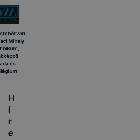
sfehérvári
áci Mihály
hnikum,
akképző
kola és
llégium
H
í
r
e