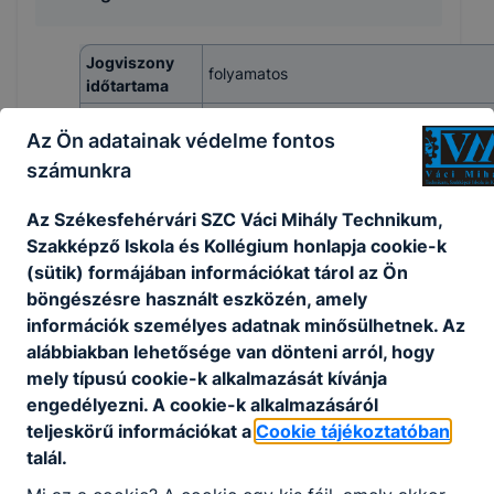
Jogviszony
folyamatos
időtartama
Foglalkoztatás
teljes munkaidő
Az Ön adatainak védelme fontos
jellege
számunkra
Munkavégzés
helye
Az Székesfehérvári SZC Váci Mihály Technikum,
Feladat típusa
Szakképző Iskola és Kollégium honlapja cookie-k
(sütik) formájában információkat tárol az Ön
Illetmény
böngészésre használt eszközén, amely
Elvárt
villamosmérnök végzettség
információk személyes adatnak minősülhetnek. Az
képzettség
alábbiakban lehetősége van dönteni arról, hogy
Leírás
mely típusú cookie-k alkalmazását kívánja
Betölthetőség
engedélyezni. A cookie-k alkalmazásáról
folyamatos
időpontja
teljeskörű információkat a
Cookie tájékoztatóban
talál.
Jelentkezési
folyamatos
határidő