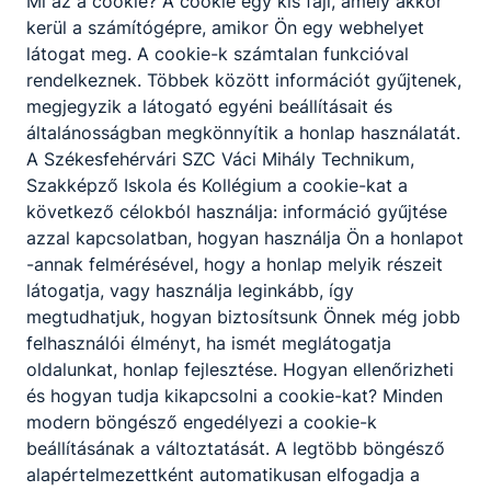
Mi az a cookie? A cookie egy kis fájl, amely akkor
Jelentkezés
kerül a számítógépre, amikor Ön egy webhelyet
módja
látogat meg. A cookie-k számtalan funkcióval
rendelkeznek. Többek között információt gyűjtenek,
megjegyzik a látogató egyéni beállításait és
általánosságban megkönnyítik a honlap használatát.
Várjuk jelentkezését!
A Székesfehérvári SZC Váci Mihály Technikum,
Szakképző Iskola és Kollégium a cookie-kat a
következő célokból használja: információ gyűjtése
Jelentkezés az állásra
azzal kapcsolatban, hogyan használja Ön a honlapot
-annak felmérésével, hogy a honlap melyik részeit
látogatja, vagy használja leginkább, így
Megosztás
megtudhatjuk, hogyan biztosítsunk Önnek még jobb
felhasználói élményt, ha ismét meglátogatja
oldalunkat, honlap fejlesztése. Hogyan ellenőrizheti
és hogyan tudja kikapcsolni a cookie-kat? Minden
modern böngésző engedélyezi a cookie-k
beállításának a változtatását. A legtöbb böngésző
alapértelmezettként automatikusan elfogadja a