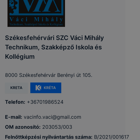
Székesfehérvári SZC Váci Mihály
Technikum, Szakképző Iskola és
Kollégium
8000 Székesfehérvár Berényi út 105.
KRETA
KRÉTA
Telefon:
+36701986524
E-mail:
vacinfo.vaci@gmail.com
OM azonosító:
203053/003
Felnőttképzési nyilvántartás száma:
B/2021/001617