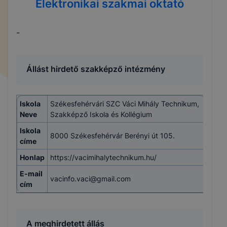
Elektronikai szakmai oktató
-
Állást hirdető szakképző intézmény
Iskola
Székesfehérvári SZC Váci Mihály Technikum,
Neve
Szakképző Iskola és Kollégium
Iskola
8000 Székesfehérvár Berényi út 105.
címe
Honlap
https://vacimihalytechnikum.hu/
E-mail
vacinfo.vaci@gmail.com
cím
A meghirdetett állás